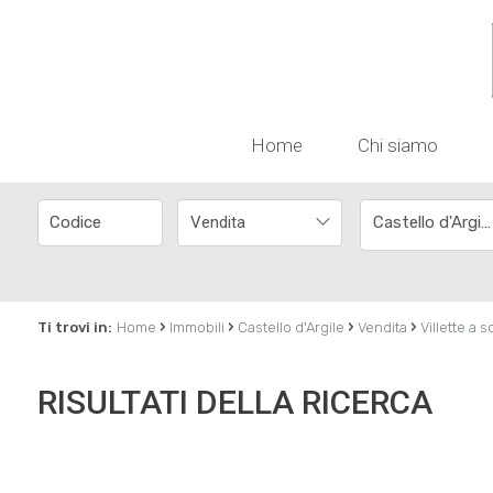
Home
Chi siamo
Vendita
Castello d'Argile
›
›
›
›
Ti trovi in:
Home
Immobili
Castello d'Argile
Vendita
Villette a s
RISULTATI DELLA RICERCA