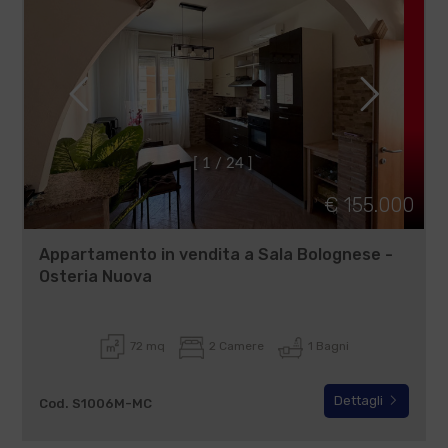
[
1
/
2
4
]
€ 155.000
Appartamento in vendita a Sala Bolognese -
Osteria Nuova
72 mq
2 Camere
1 Bagni
Dettagli
Cod. S1006M-MC