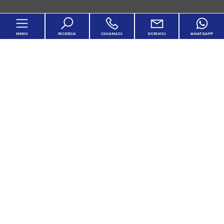
MENU
RICERCA
CHIAMACI
SCRIVICI
WHATSAPP
Home
Chi siamo
In vendita
In affitto
Servizi
Lascia una richiesta