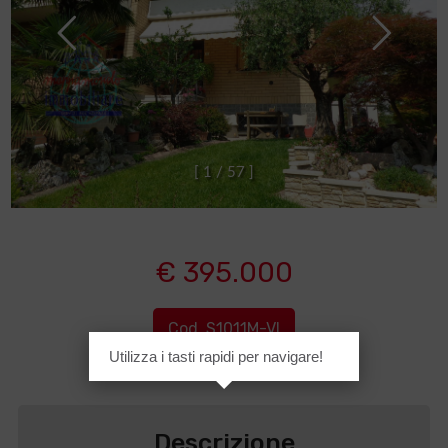
[
1
/
5
7
]
€ 395.000
Cod. S1011M-VI
Utilizza i tasti rapidi per navigare!
Descrizione