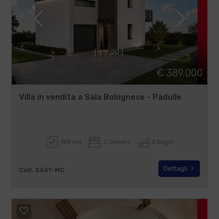
[
1
/
2
0
]
€ 389.000
Villa in vendita a Sala Bolognese - Padulle
188 mq
3 Camere
2 Bagni
Dettagli
Cod. S6S1-MC