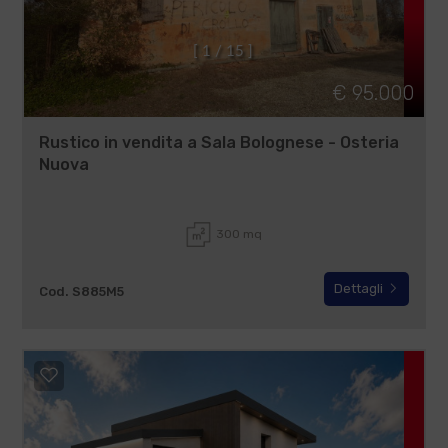
[
1
/
1
5
]
€ 95.000
Rustico in vendita a Sala Bolognese - Osteria
Nuova
300 mq
Dettagli
Cod. S885M5