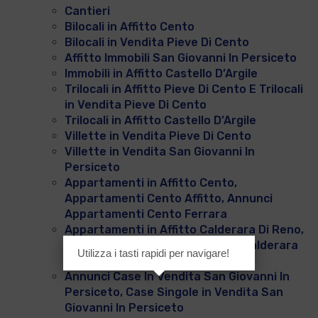
Cantieri
Bilocali in Affitto Cento
Bilocali in Vendita Pieve Di Cento
Affitto Immobili San Giovanni In Persiceto
Immobili in Affitto Castello D’Argile
Trilocali in Affitto Pieve Di Cento E Trilocali
in Vendita Pieve Di Cento
Trilocali in Affitto Castello D’Argile
Villette in Vendita Pieve Di Cento
Villette in Vendita San Giovanni In
Persiceto
Appartamenti in Affitto Cento,
Appartamenti Cento Affitto, Annunci
Appartamenti Cento Ferrara
Appartamenti in Affitto Calderara Di Reno,
Annunci Vendita Appartamenti Calderara
Utilizza i tasti rapidi per navigare!
Di Reno
Annunci Case In Vendita San Giovanni In
Persiceto, Case Singole in Vendita San
Giovanni In Persiceto